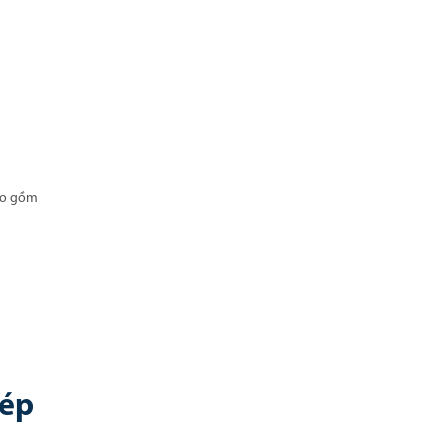
bao gồm
hép