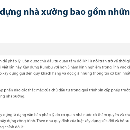
y dựng nhà xưởng bao gồm nhữ
 đề pháp lý luôn được chủ đầu tư quan tâm đôi khi là nỗi trăn trở về thời g
ài viết lần này Xây dựng Kumbu với hơn 5 năm kinh nghiệm trong lĩnh vực x
 xây dựng gửi đến quý khách hàng và độc giả những thông tin cơ bản nhất
p phần nào các thắc mắc của chủ đầu tư trong quá trình xin cấp phép trước
dựng nhà xưởng.
xây dựng là dạng văn bản pháp lý do cơ quan nhà nước có thẩm quyền và ch
xây dựng công trình. Theo như quy đinh của luật xây dựng sửa đổi và bô su
ng chính đó là: