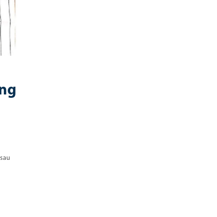
ững
 sau