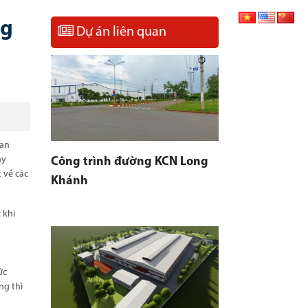
ng
Dự án liên quan
ian
ây
Công trình đường KCN Long
 về các
Khánh
 khi
ức
ng thì