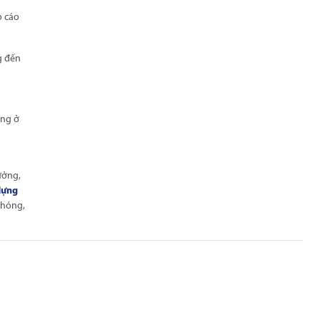
o cáo
g đến
àng ở
n
ưởng,
dựng
chóng,