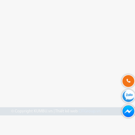
© Copyright KUMBU.vn | Thiết kế web
CITGroup.vn