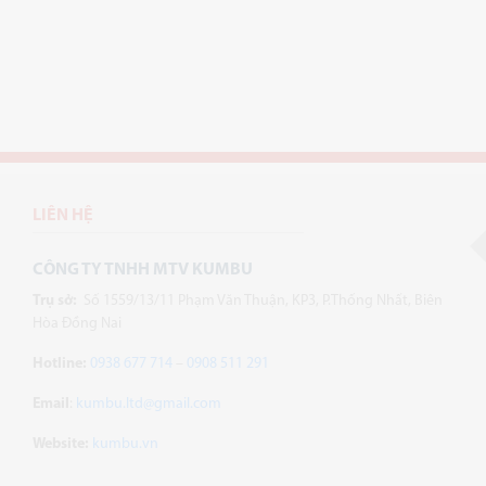
LIÊN HỆ
CÔNG TY TNHH MTV KUMBU
Trụ sở:
Số 1559/13/11 Phạm Văn Thuận, KP3, P.Thống Nhất, Biên
Hòa Đồng Nai
Hotline:
0938 677 714
–
0908 511 291
Email
:
kumbu.ltd@gmail.com
Website:
kumbu.vn