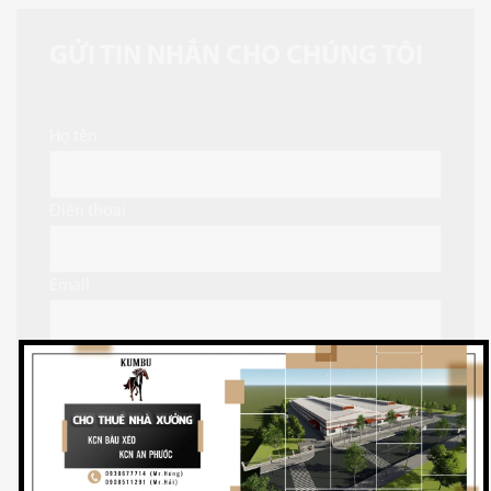
GỬI TIN NHẮN CHO CHÚNG TÔI
Họ tên
Điện thoại
Email
Nội dung